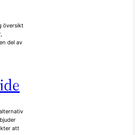
g översikt
,
en del av
uide
alternativ
bjuder
kter att