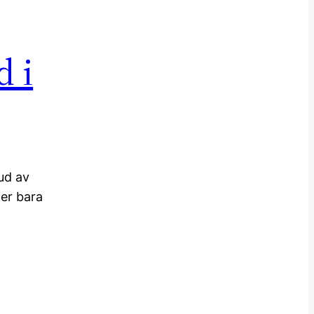
d i
bud av
ler bara