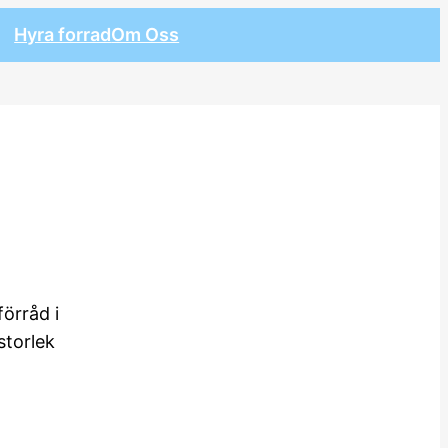
Hyra forrad
Om Oss
örråd i
storlek