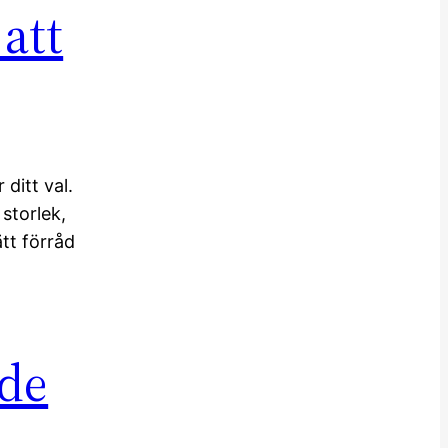
 att
ditt val.
 storlek,
ätt förråd
nde