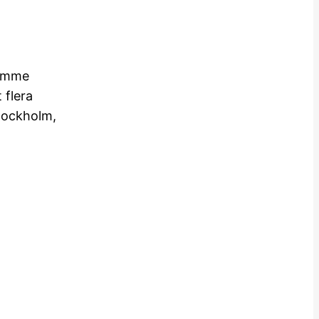
rymme
 flera
Stockholm,