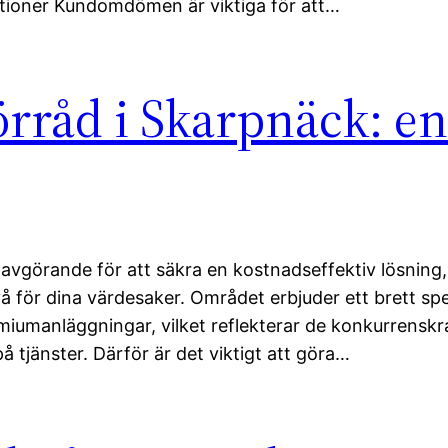
oner Kundomdömen är viktiga för att…
örråd i Skarpnäck: e
ra avgörande för att säkra en kostnadseffektiv lösning
å för dina värdesaker. Området erbjuder ett brett s
remiumanläggningar, vilket reflekterar de konkurrenskr
å tjänster. Därför är det viktigt att göra…