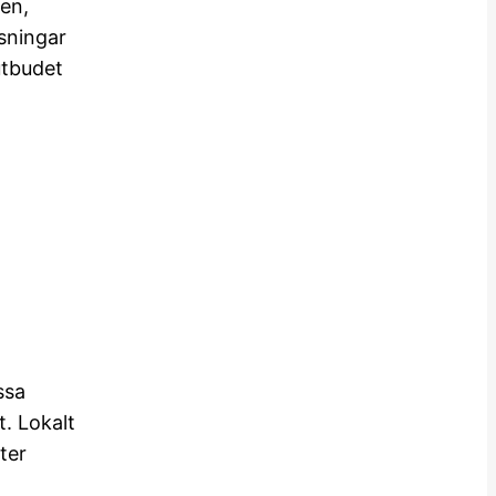
ven,
sningar
 utbudet
ssa
. Lokalt
ter