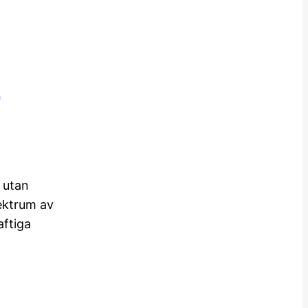
n
, utan
pektrum av
aftiga