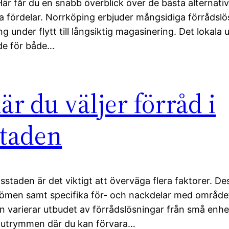
 Här får du en snabb överblick över de bästa alternati
 fördelar. Norrköping erbjuder mångsidiga förrådslö
ing under flytt till långsiktig magasinering. Det lokala
nde för både…
är du väljer förråd i
staden
dsstaden är det viktigt att överväga flera faktorer. De
mdömen samt specifika för- och nackdelar med området
n varierar utbudet av förrådslösningar från små enhe
rre utrymmen där du kan förvara…